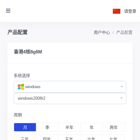
请登录
产品配置
用户中心
产品配置
香港4核8g6M
系统选择
windows
周期
月
季
半年
年
两年
三年
四年
五年
六年
七年